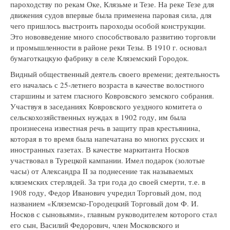
пароходству по рекам Оке, Клязьме и Тезе. На реке Тезе для
движения судов впервые была применена паровая сила, для
чего пришлось выстроить пароходы особой конструкции.
Это нововведение много способствовало развитию торговли
и промышленности в районе реки Тезы. В 1910 г. основал
бумаготкацкую фабрику в селе Кляземский Городок.
Видный общественный деятель своего времени; деятельность
его началась с 25-летнего возраста в качестве волостного
старшины и затем гласного Ковровского земского собрания.
Участвуя в заседаниях Ковровского уездного комитета о
сельскохозяйственных нуждах в 1902 году, им была
произнесена известная речь в защиту прав крестьянина,
которая в то время была напечатана во многих русских и
иностранных газетах. В качестве маркитанта Носков
участвовал в Турецкой кампании. Имел подарок (золотые
часы) от Александра II за поднесение так называемых
кляземских стерлядей. За три года до своей смерти, т.е. в
1908 году, Федор Иванович учредил Торговый дом, под
названием «Кляземско-Городецкий Торговый дом Ф. И.
Носков с сыновьями», главным руководителем которого стал
его сын, Василий Федорович, член Московского и